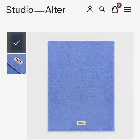
0
items
Slideshow Items