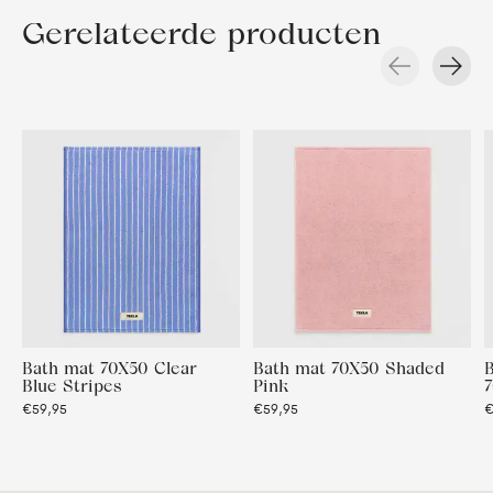
Gerelateerde producten
Carousel items
Bath mat 70X50 Clear
Bath mat 70X50 Shaded
Blue Stripes
Pink
€59,95
€59,95
€