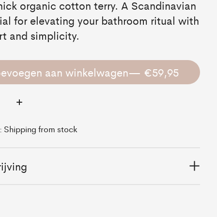
hick organic cotton terry. A Scandinavian
ial for elevating your bathroom ritual with
t and simplicity.
oevoegen aan winkelwagen
— €59,95
:
d: Shipping from stock
ijving