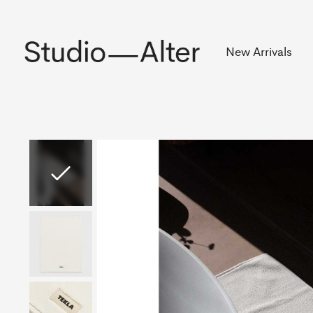
Rekening
New Arrivals
Slideshow Items