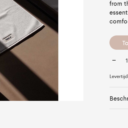
from t
essent
comfor
T
Aantal
Levertij
Beschr