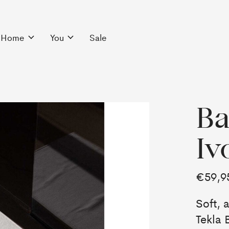
Home
You
Sale
Ba
Iv
€59,9
Soft, 
Tekla 