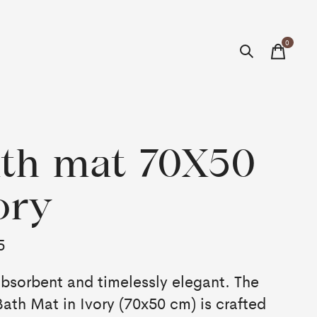
0
items
th mat 70X50
ory
5
absorbent and timelessly elegant. The
Bath Mat in Ivory (70x50 cm) is crafted