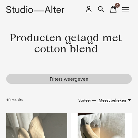
0
items
Producten getagd met
cotton blend
Filters weergeven
10
results
Sorteer —
Meest bekeken