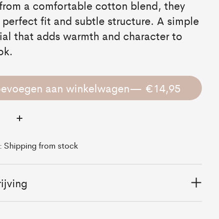
rom a comfortable cotton blend, they
a perfect fit and subtle structure. A simple
ial that adds warmth and character to
ok.
oevoegen aan winkelwagen
— €14,95
:
d: Shipping from stock
ijving