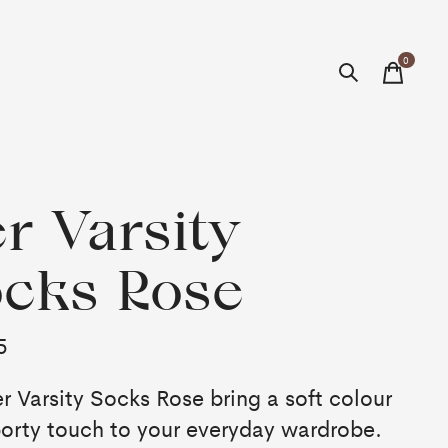
0
items
r Varsity
cks Rose
5
r Varsity Socks Rose bring a soft colour
orty touch to your everyday wardrobe.