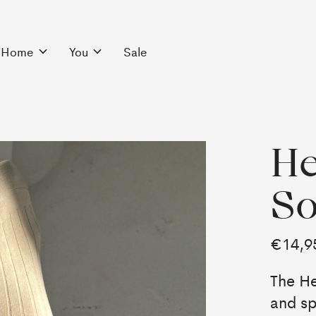
Home
You
Sale
He
So
€14,9
The He
and sp