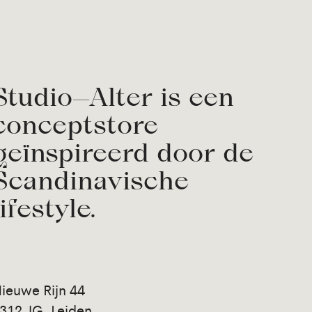
Studio—Alter is een
conceptstore
geïnspireerd door de
Scandinavische
lifestyle.
ieuwe Rijn 44
312 JG, Leiden