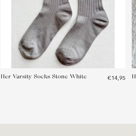
Her Varsity Socks Stone White
H
€14,95