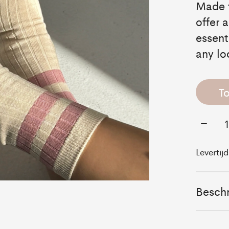
Made f
offer 
essent
any lo
T
Aantal
Levertij
Beschr