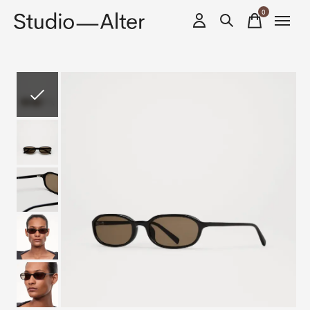
0
items
Slideshow Items