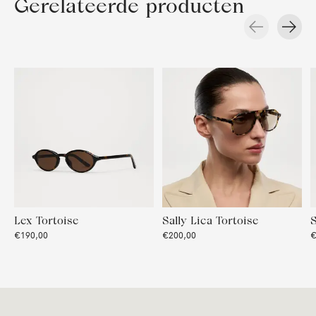
Gerelateerde producten
Carousel items
Lex Tortoise
Sally Lica Tortoise
S
€190,00
€200,00
€