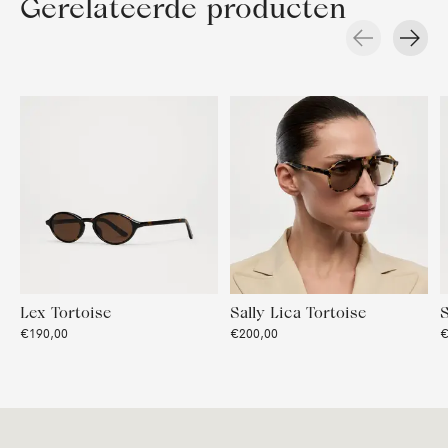
Gerelateerde producten
Carousel items
Lex Tortoise
Sally Lica Tortoise
S
€190,00
€200,00
€