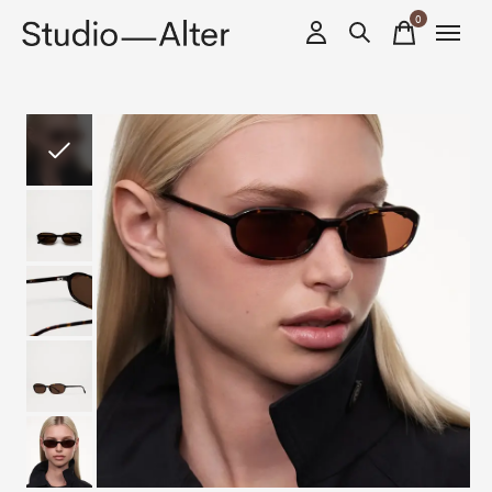
0
items
Slideshow Items