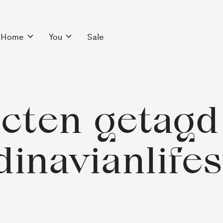
Home
You
Sale
cten getagd
inavianlifes