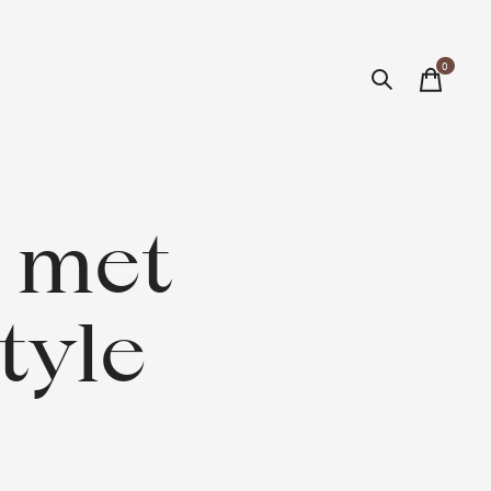
0
items
 met
tyle