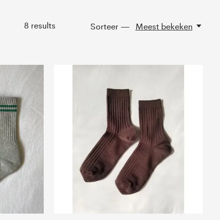
8
results
Sorteer —
Meest bekeken