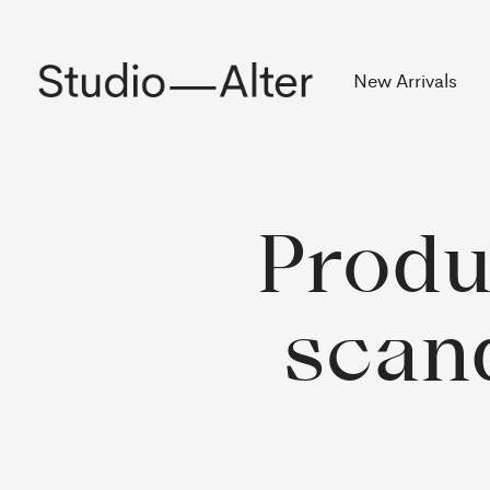
Rekening
New Arrivals
Produ
scand