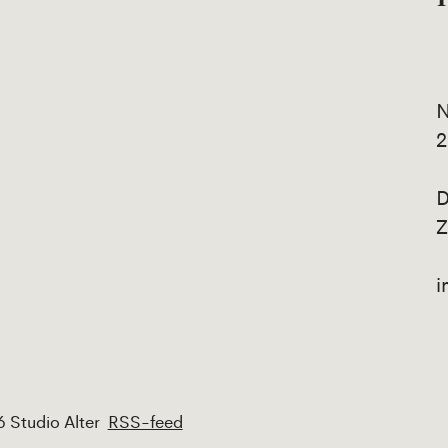
N
2
D
Z
i
 Studio Alter
RSS-feed