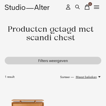
0
items
Producten getagd met
scandi chest
Filters weergeven
1
result
Sorteer —
Meest bekeken