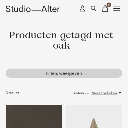
0
items
Producten getagd met
oak
Filters weergeven
3
results
Sorteer —
Meest bekeken