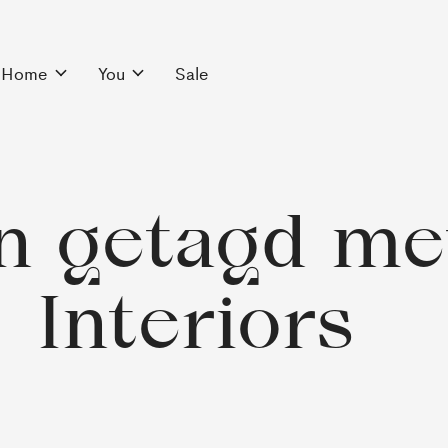
Home
You
Sale
n getagd me
Interiors