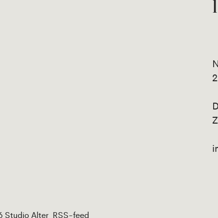
N
2
D
Z
i
 Studio Alter
RSS-feed