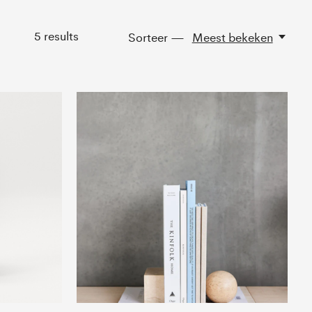
5
results
Sorteer —
Meest bekeken