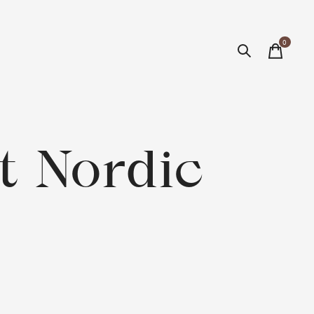
0
items
t Nordic