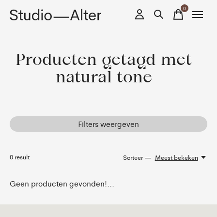
0
items
Producten getagd met
natural tone
Filters weergeven
0
result
Sorteer —
Meest bekeken
Geen producten gevonden!...