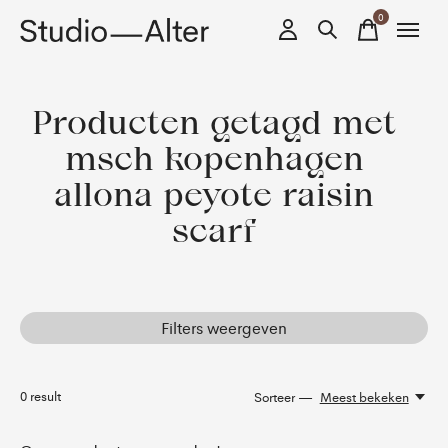
0
items
Producten getagd met
msch kopenhagen
allona peyote raisin
scarf
Filters weergeven
0
result
Sorteer —
Meest bekeken