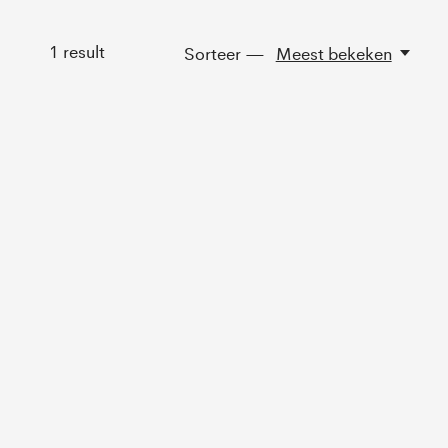
1
result
Sorteer —
Meest bekeken