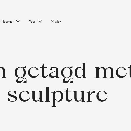
Home
You
Sale
n getagd me
sculpture