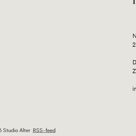
N
2
D
Z
i
 Studio Alter
RSS-feed