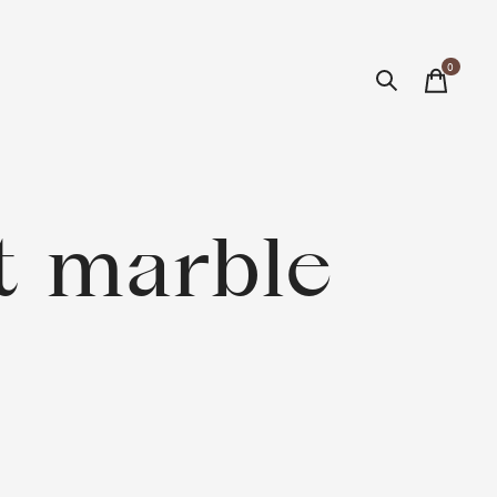
0
items
t marble