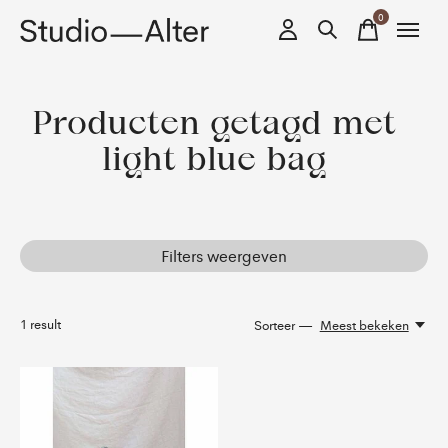
0
items
Producten getagd met
light blue bag
Filters weergeven
1
result
Sorteer —
Meest bekeken