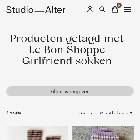
0
items
Producten getagd met
Le Bon Shoppe
Girlfriend sokken
Filters weergeven
3
results
Sorteer —
Meest bekeken