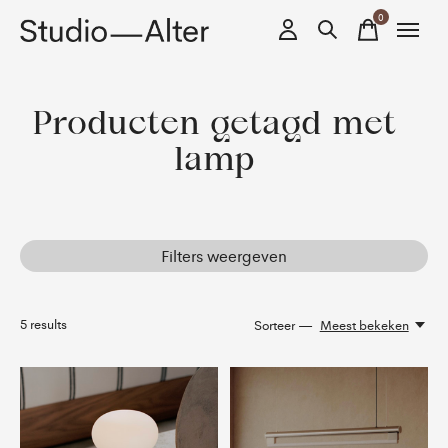
0
items
Producten getagd met
lamp
Filters weergeven
5
results
Sorteer —
Meest bekeken