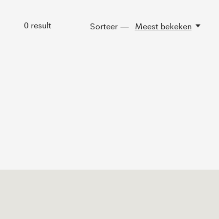
0
result
Sorteer —
Meest bekeken