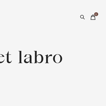
0
items
t labro