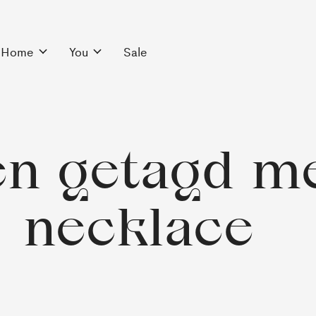
Home
You
Sale
n getagd me
necklace