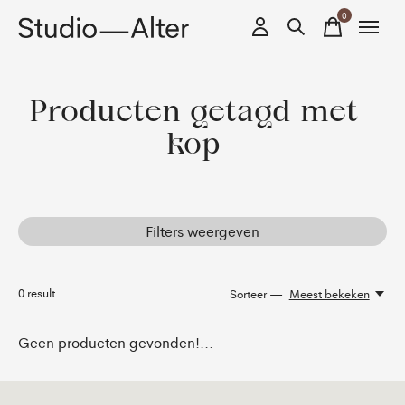
0
items
Producten getagd met
kop
Filters weergeven
0
result
Sorteer —
Meest bekeken
Geen producten gevonden!...