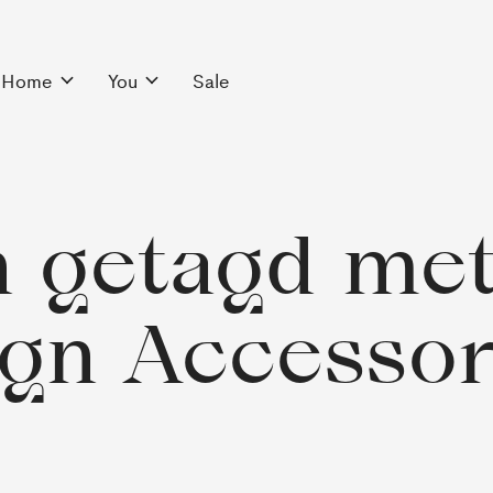
Home
You
Sale
 getagd met 
gn Accessor