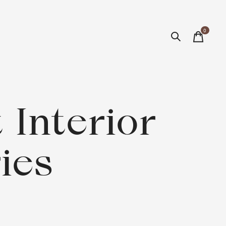
0
items
Interior
ies