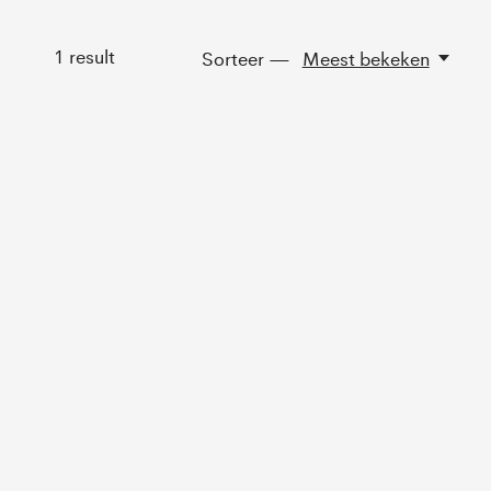
1
result
Sorteer —
Meest bekeken