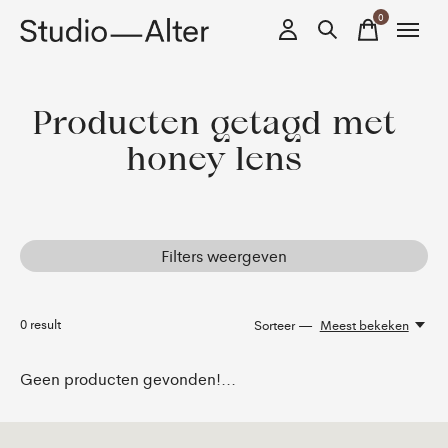
0
items
Producten getagd met
honey lens
Filters weergeven
0
result
Sorteer —
Meest bekeken
Geen producten gevonden!...