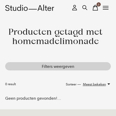
0
items
Producten getagd met
homemadelimonade
Filters weergeven
0
result
Sorteer —
Meest bekeken
Geen producten gevonden!...