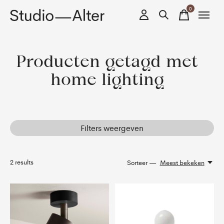
0
items
Producten getagd met
home lighting
Filters weergeven
2
results
Sorteer —
Meest bekeken