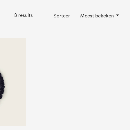
3
results
Sorteer —
Meest bekeken