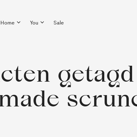
Home
You
Sale
cten getagd
made scrun