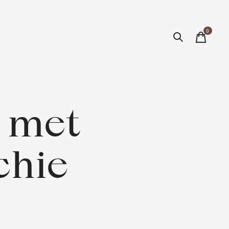
0
items
 met
chie