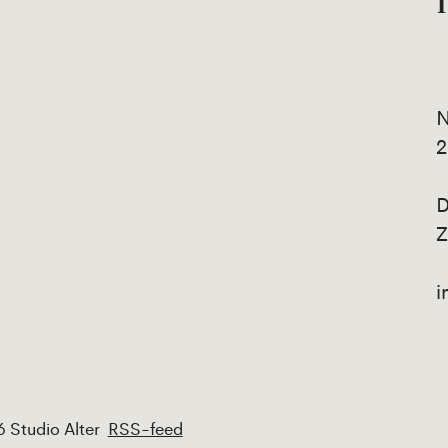
N
2
D
Z
i
 Studio Alter
RSS-feed