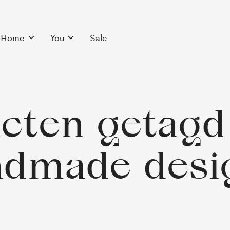
Home
You
Sale
cten getagd
ndmade desi