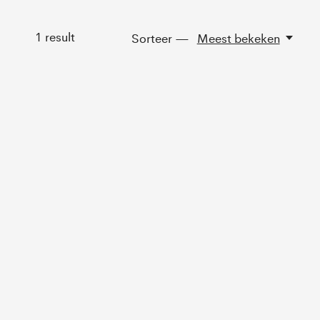
1
result
Sorteer —
Meest bekeken