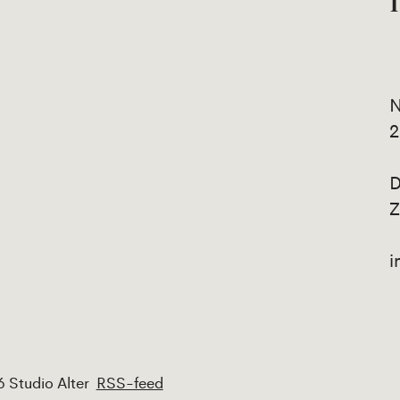
N
2
D
Z
i
 Studio Alter
RSS-feed