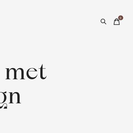
0
items
 met
gn