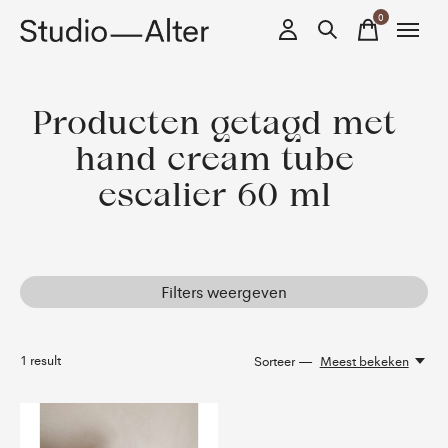
0
items
Producten getagd met
hand cream tube
escalier 60 ml
Filters weergeven
1
result
Sorteer —
Meest bekeken