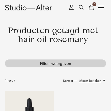
0
items
Producten getagd met
hair oil rosemary
Filters weergeven
1
result
Sorteer —
Meest bekeken