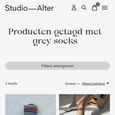
0
items
Producten getagd met
grey socks
Filters weergeven
3
results
Sorteer —
Meest bekeken