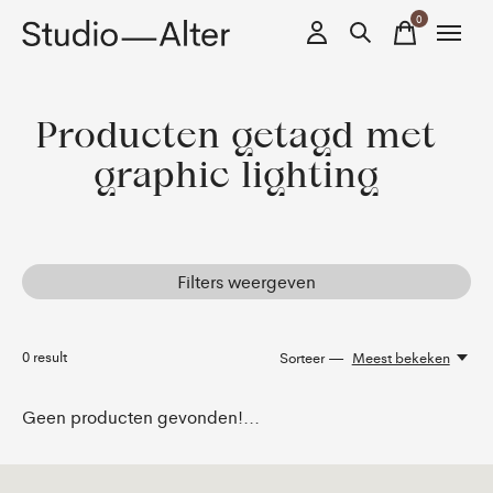
0
items
Producten getagd met
graphic lighting
Filters weergeven
0
result
Sorteer —
Meest bekeken
Geen producten gevonden!...