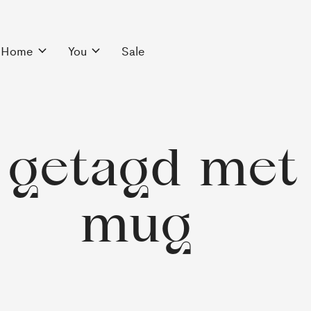
Home
You
Sale
 getagd met
mug