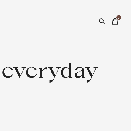
0
items
 everyday