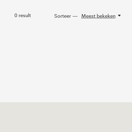
0
result
Sorteer —
Meest bekeken