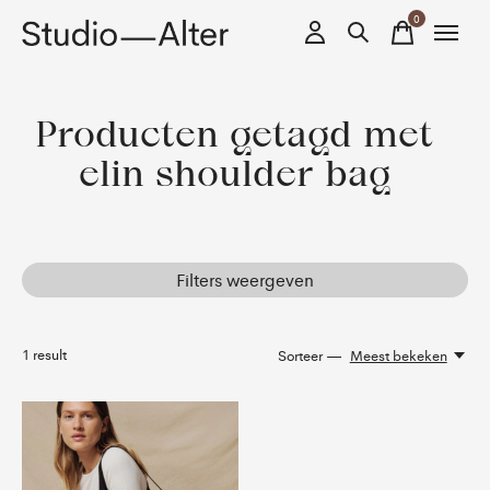
0
items
Producten getagd met
elin shoulder bag
Filters weergeven
1
result
Sorteer —
Meest bekeken