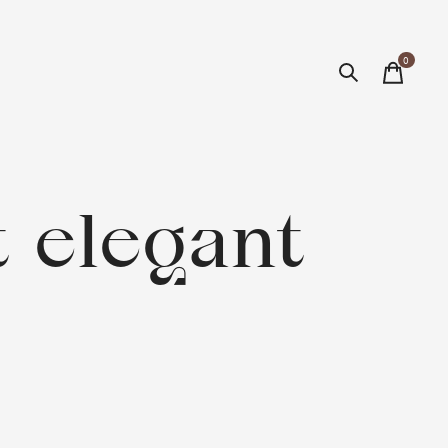
0
items
 elegant