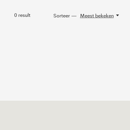
0
result
Sorteer —
Meest bekeken