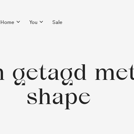
Home
You
Sale
 getagd met
shape