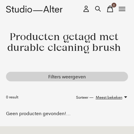
0
items
Producten getagd met
durable cleaning brush
Filters weergeven
0
result
Sorteer —
Meest bekeken
Geen producten gevonden!...