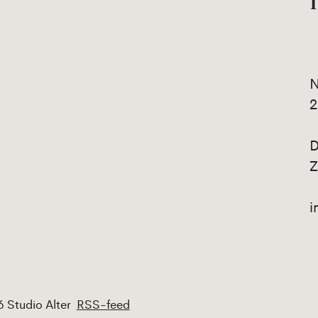
N
2
D
Z
i
 Studio Alter
RSS-feed