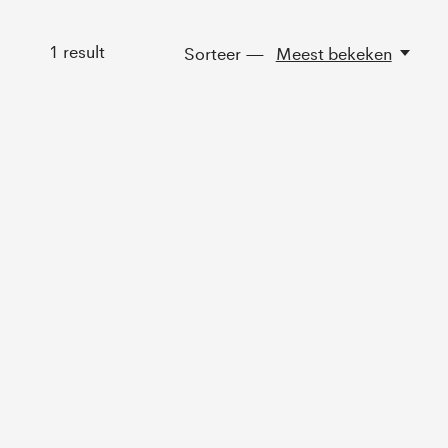
1
result
Sorteer —
Meest bekeken