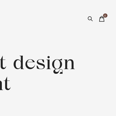
0
items
t design
at