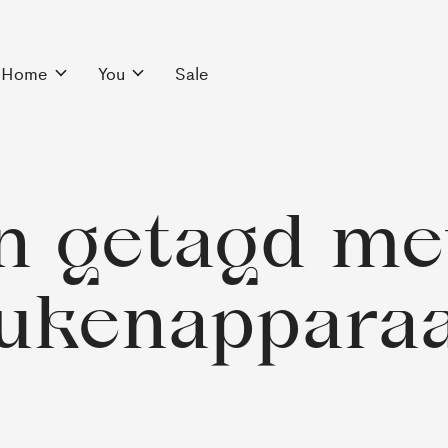
Home
You
Sale
n getagd me
ukenappara