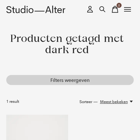
0
items
Producten getagd met
dark red
Filters weergeven
1
result
Sorteer —
Meest bekeken