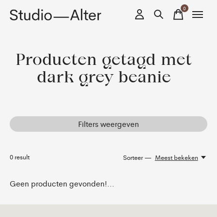
0
items
Producten getagd met
dark grey beanie
Filters weergeven
0
result
Sorteer —
Meest bekeken
Geen producten gevonden!...