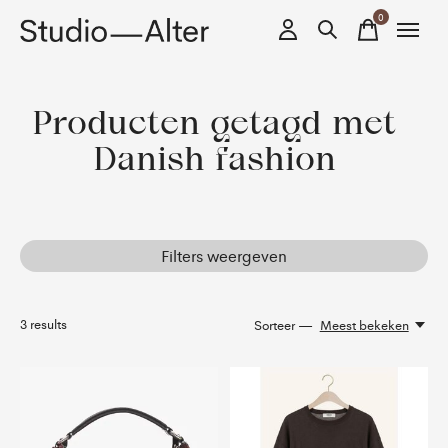
0
items
Producten getagd met
Danish fashion
Filters weergeven
3
results
Sorteer —
Meest bekeken