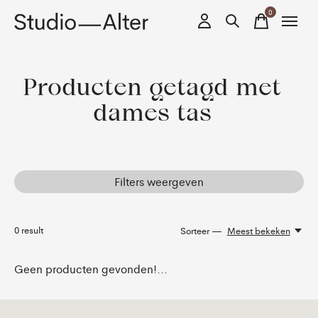
0
items
Producten getagd met
dames tas
Filters weergeven
0
result
Sorteer —
Meest bekeken
Geen producten gevonden!...