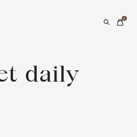
0
items
t daily