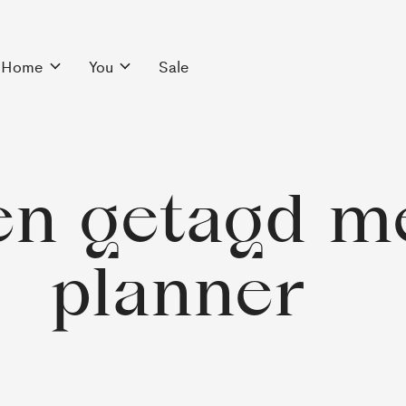
Home
You
Sale
n getagd me
planner