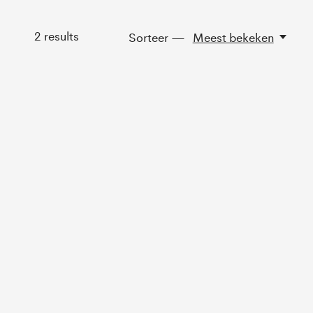
2
results
Sorteer —
Meest bekeken