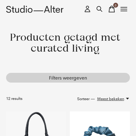
0
items
Producten getagd met
curated living
Filters weergeven
12
results
Sorteer —
Meest bekeken