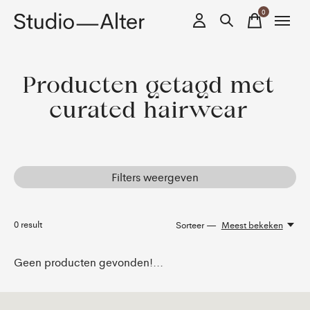
0
items
Producten getagd met
curated hairwear
Filters weergeven
0
result
Sorteer —
Meest bekeken
Geen producten gevonden!...