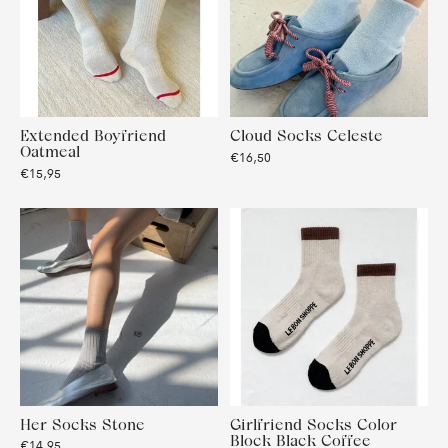
Extended Boyfriend
Cloud Socks Celeste
Oatmeal
€16,50
€15,95
Her Socks Stone
Girlfriend Socks Color
Block Black Coffee
€14,95