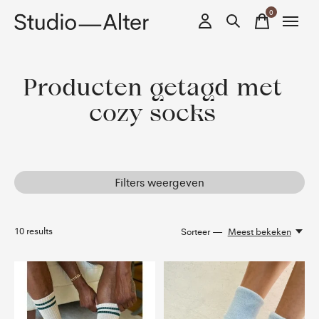
0
items
Producten getagd met
cozy socks
Filters weergeven
10
results
Sorteer —
Meest bekeken