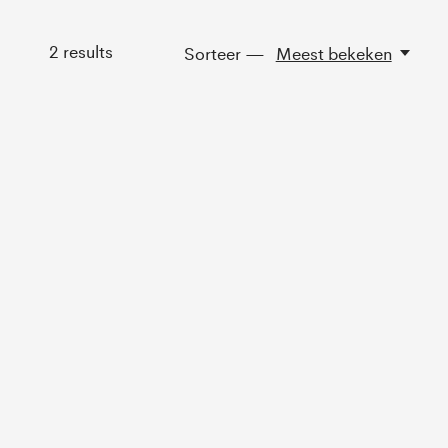
2
results
Sorteer —
Meest bekeken