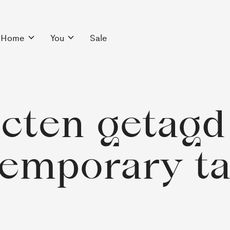
Home
You
Sale
cten getagd
emporary ta