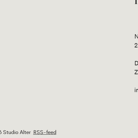
N
2
D
Z
i
 Studio Alter
RSS-feed