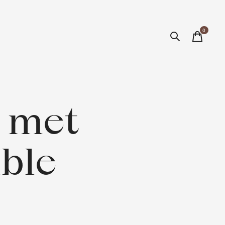
0
items
 met
ble