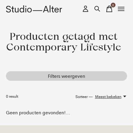
0
items
Producten getagd met
Contemporary Lifestyle
Filters weergeven
0
result
Sorteer —
Meest bekeken
Geen producten gevonden!...