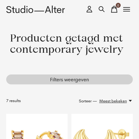
0
items
Producten getagd met
contemporary jewelry
Filters weergeven
7
results
Sorteer —
Meest bekeken