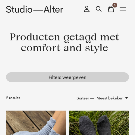
0
items
Producten getagd met
comfort and style
Filters weergeven
2
results
Sorteer —
Meest bekeken