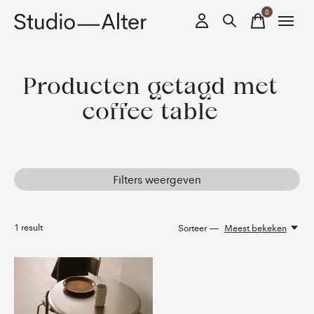
0
items
Producten getagd met
coffee table
Filters weergeven
1
result
Sorteer —
Meest bekeken