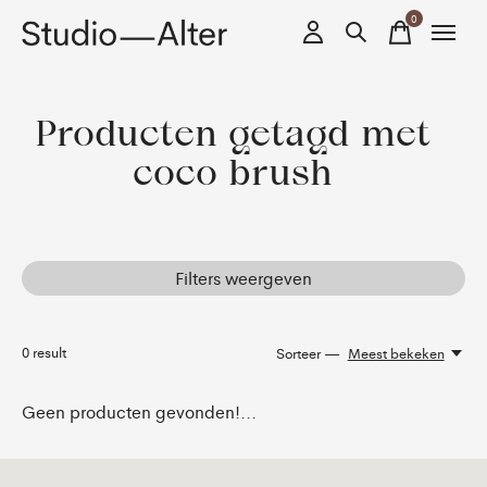
0
items
Producten getagd met
coco brush
Filters weergeven
0
result
Sorteer —
Meest bekeken
Geen producten gevonden!...