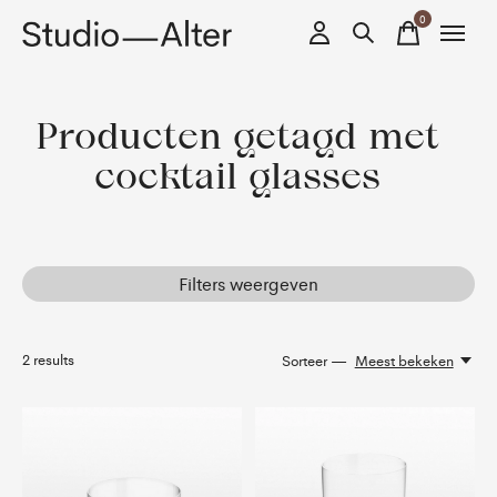
0
items
Producten getagd met
cocktail glasses
Filters weergeven
2
results
Sorteer —
Meest bekeken