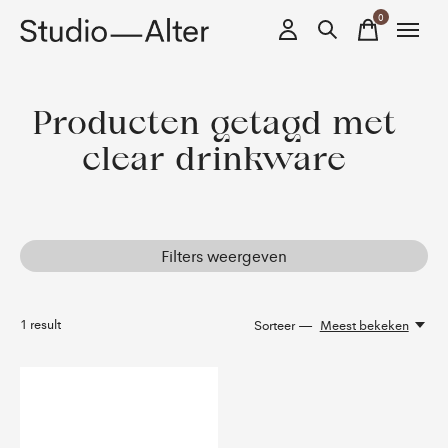
0
items
Producten getagd met
clear drinkware
Filters weergeven
1
result
Sorteer —
Meest bekeken