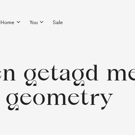
Home
You
Sale
n getagd me
geometry