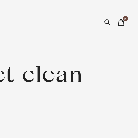
0
items
t clean