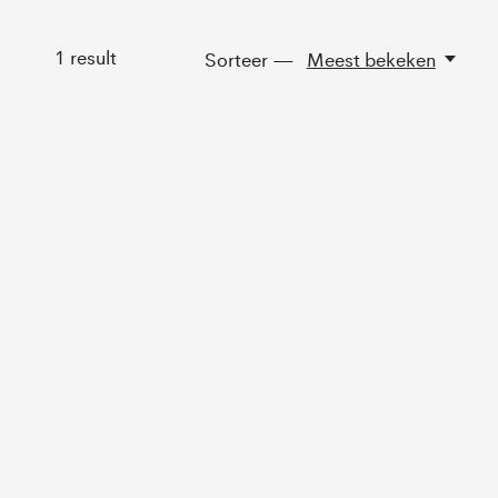
1
result
Sorteer —
Meest bekeken